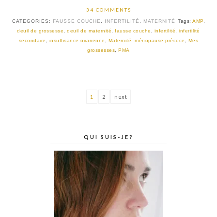
34 COMMENTS
CATEGORIES:
FAUSSE COUCHE
,
INFERTILITÉ
,
MATERNITÉ
Tags:
AMP
,
deuil de grossesse
,
deuil de maternité
,
fausse couche
,
infertilité
,
infertilité
secondaire
,
insuffisance ovarienne
,
Maternité
,
ménopause précoce
,
Mes
grossesses
,
PMA
1
2
next
QUI SUIS-JE?