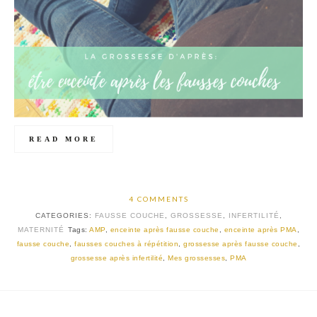
READ MORE
4 COMMENTS
CATEGORIES:
FAUSSE COUCHE
,
GROSSESSE
,
INFERTILITÉ
,
MATERNITÉ
Tags:
AMP
,
enceinte après fausse couche
,
enceinte après PMA
,
fausse couche
,
fausses couches à répétition
,
grossesse après fausse couche
,
grossesse après infertilité
,
Mes grossesses
,
PMA