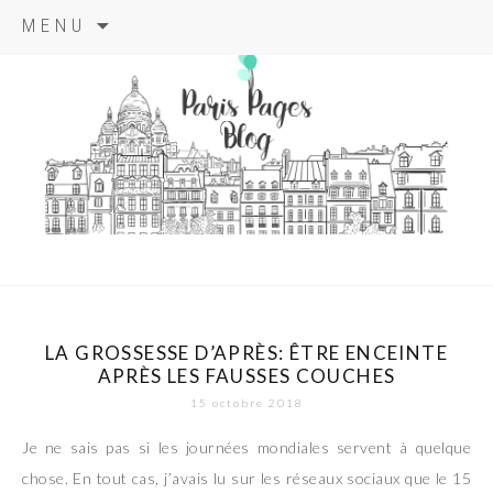
Aller
MENU
au
contenu
principal
paris pages
blog
LA GROSSESSE D’APRÈS: ÊTRE ENCEINTE
APRÈS LES FAUSSES COUCHES
15 octobre 2018
Je ne sais pas si les journées mondiales servent à quelque
chose. En tout cas, j’avais lu sur les réseaux sociaux que le 15