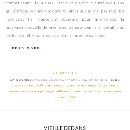
compatissant. Il y a aussi l’habitude d’avoir le numéro du labo
qui s’affiche sur mon téléphone, alors que je n’ai pas reçu les
résultats. Ils m’appellent toujours pour m’annoncer la
mauvaise nouvelle de vive voix, un peu comme si c’était plus
facile, peut être pour eux, ou pour moi, je ne sais pas.
READ MORE
7 COMMENTS
CATEGORIES:
FAUSSE COUCHE
,
INFERTILITÉ
,
MATERNITÉ
Tags:
3
fausses couches
,
AMP
,
diminution de la réserve ovarienne
,
fausse couche
,
fausses couches à répétition
,
insuffisance ovarienne
,
insuffisance ovarienne
précoce
,
PMA
VIEILLE DEDANS