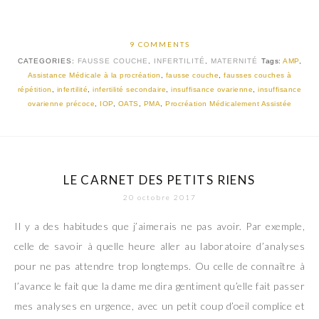
9 COMMENTS
CATEGORIES:
FAUSSE COUCHE
,
INFERTILITÉ
,
MATERNITÉ
Tags:
AMP
,
Assistance Médicale à la procréation
,
fausse couche
,
fausses couches à
répétition
,
infertilité
,
infertilité secondaire
,
insuffisance ovarienne
,
insuffisance
ovarienne précoce
,
IOP
,
OATS
,
PMA
,
Procréation Médicalement Assistée
LE CARNET DES PETITS RIENS
20 octobre 2017
Il y a des habitudes que j’aimerais ne pas avoir. Par exemple,
celle de savoir à quelle heure aller au laboratoire d’analyses
pour ne pas attendre trop longtemps. Ou celle de connaître à
l’avance le fait que la dame me dira gentiment qu’elle fait passer
mes analyses en urgence, avec un petit coup d’oeil complice et