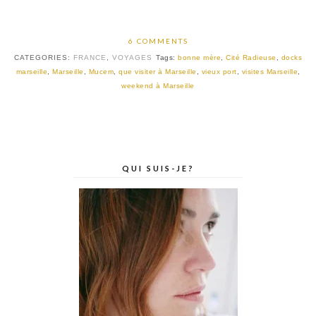
6 COMMENTS
CATEGORIES:
FRANCE
,
VOYAGES
Tags:
bonne mère
,
Cité Radieuse
,
docks
marseille
,
Marseille
,
Mucem
,
que visiter à Marseille
,
vieux port
,
visites Marseille
,
weekend à Marseille
QUI SUIS-JE?