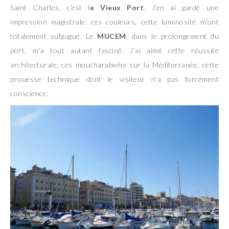
Saint Charles, c’est l
e Vieux Port
. J’en ai gardé une
impression magistrale: ces couleurs, cette luminosité m’ont
totalement subjugué. Le
MUCEM
, dans le prolongement du
port, m’a tout autant fasciné. J’ai aimé cette réussite
architecturale, ces moucharabiehs sur la Méditerranée, cette
prouesse technique dont le visiteur n’a pas forcément
conscience.