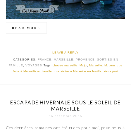
READ MORE
LEAVE A REPLY
CATEGORIES:
FRANCE
,
MARSEILLE
,
PROVENCE
,
SORTIES EN
FAMILLE
,
VOYAGES
Tags:
choose marseille
,
Major
,
Marseille
,
Mucem
,
que
faire à Marseille en famille
,
que visiter à Marseille en famille
,
vieux port
ESCAPADE HIVERNALE SOUS LE SOLEIL DE
MARSEILLE
16 décembre 2016
Ces dernières semaines ont été rudes pour moi, pour nous 4