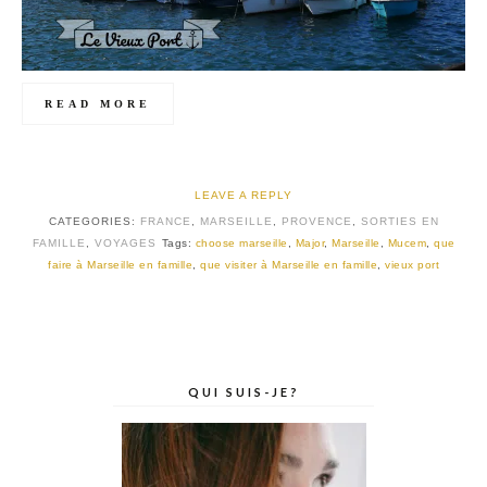
READ MORE
LEAVE A REPLY
CATEGORIES:
FRANCE
,
MARSEILLE
,
PROVENCE
,
SORTIES EN
FAMILLE
,
VOYAGES
Tags:
choose marseille
,
Major
,
Marseille
,
Mucem
,
que
faire à Marseille en famille
,
que visiter à Marseille en famille
,
vieux port
QUI SUIS-JE?