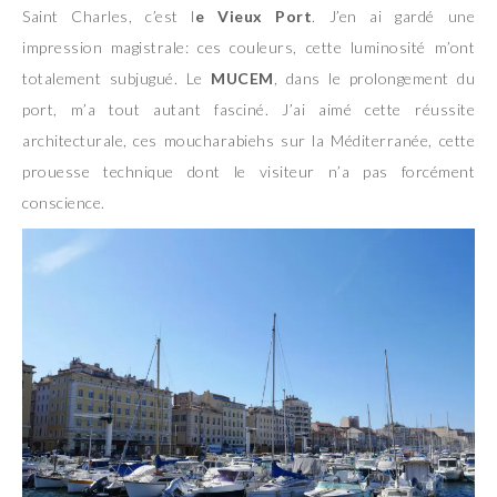
Saint Charles, c’est l
e Vieux Port
. J’en ai gardé une
impression magistrale: ces couleurs, cette luminosité m’ont
totalement subjugué. Le
MUCEM
, dans le prolongement du
port, m’a tout autant fasciné. J’ai aimé cette réussite
architecturale, ces moucharabiehs sur la Méditerranée, cette
prouesse technique dont le visiteur n’a pas forcément
conscience.