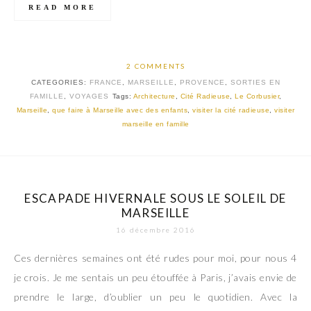
READ MORE
2 COMMENTS
CATEGORIES:
FRANCE
,
MARSEILLE
,
PROVENCE
,
SORTIES EN
FAMILLE
,
VOYAGES
Tags:
Architecture
,
Cité Radieuse
,
Le Corbusier
,
Marseille
,
que faire à Marseille avec des enfants
,
visiter la cité radieuse
,
visiter
marseille en famille
ESCAPADE HIVERNALE SOUS LE SOLEIL DE
MARSEILLE
16 décembre 2016
Ces dernières semaines ont été rudes pour moi, pour nous 4
je crois. Je me sentais un peu étouffée à Paris, j’avais envie de
prendre le large, d’oublier un peu le quotidien. Avec la