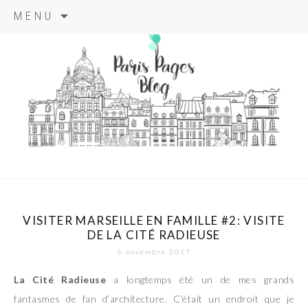
Aller
MENU
au
contenu
principal
paris pages
blog
VISITER MARSEILLE EN FAMILLE #2: VISITE
DE LA CITÉ RADIEUSE
6 novembre 2017
La Cité Radieuse
a longtemps été un de mes grands
fantasmes de fan d’architecture. C’était un endroit que je