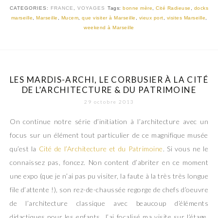
CATEGORIES:
FRANCE
,
VOYAGES
Tags:
bonne mère
,
Cité Radieuse
,
docks
marseille
,
Marseille
,
Mucem
,
que visiter à Marseille
,
vieux port
,
visites Marseille
,
weekend à Marseille
LES MARDIS-ARCHI, LE CORBUSIER À LA CITÉ
DE L’ARCHITECTURE & DU PATRIMOINE
29 octobre 2013
On continue notre série d’initiation à l’architecture avec un
focus sur un élément tout particulier de ce magnifique musée
qu’est la
Cité de l’Architecture et du Patrimoine
. Si vous ne le
connaissez pas, foncez. Non content d’abriter en ce moment
une expo (que je n’ai pas pu visiter, la faute à la très très longue
file d’attente !), son rez-de-chaussée regorge de chefs d’oeuvre
de l’architecture classique avec beaucoup d’éléments
didactiques pour les enfants. J’ai focalisé ma visite sur l’étage,