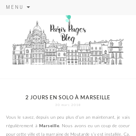
Aller
MENU
au
contenu
principal
paris pages
blog
2 JOURS EN SOLO À MARSEILLE
30 mars 2018
Vous le savez, depuis un peu plus d’un an maintenant, je vais
régulièrement à
Marseille
. Nous avons eu un coup de coeur
pour cette ville et la marraine de Moutarde s’y est installée. Ca,