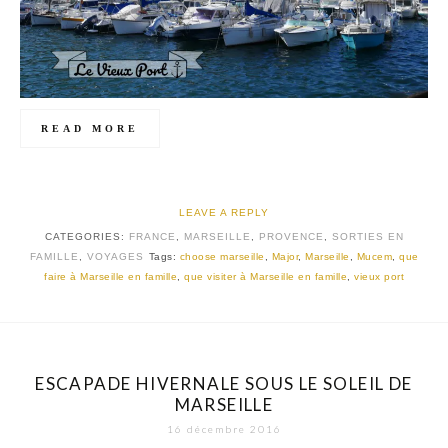
READ MORE
LEAVE A REPLY
CATEGORIES:
FRANCE
,
MARSEILLE
,
PROVENCE
,
SORTIES EN
FAMILLE
,
VOYAGES
Tags:
choose marseille
,
Major
,
Marseille
,
Mucem
,
que
faire à Marseille en famille
,
que visiter à Marseille en famille
,
vieux port
ESCAPADE HIVERNALE SOUS LE SOLEIL DE
MARSEILLE
16 décembre 2016