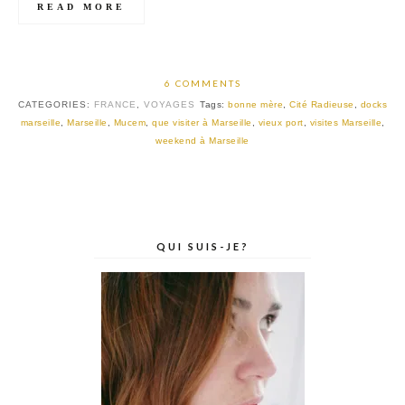
READ MORE
6 COMMENTS
CATEGORIES:
FRANCE
,
VOYAGES
Tags:
bonne mère
,
Cité Radieuse
,
docks
marseille
,
Marseille
,
Mucem
,
que visiter à Marseille
,
vieux port
,
visites Marseille
,
weekend à Marseille
QUI SUIS-JE?