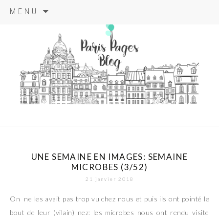
Aller
MENU
au
contenu
principal
paris pages
blog
UNE SEMAINE EN IMAGES: SEMAINE
MICROBES (3/52)
21 janvier 2018
On ne les avait pas trop vu chez nous et puis ils ont pointé le
bout de leur (vilain) nez: les microbes nous ont rendu visite