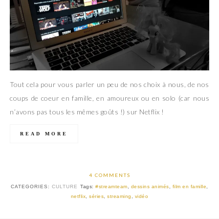
Tout cela pour vous parler un peu de nos choix à nous, de nos
coups de coeur en famille, en amoureux ou en solo (car nous
n’avons pas tous les mêmes goûts !) sur Netflix !
READ MORE
4 COMMENTS
CATEGORIES:
CULTURE
Tags:
#streamteam
,
dessins animés
,
film en famille
,
netflix
,
séries
,
streaming
,
vidéo