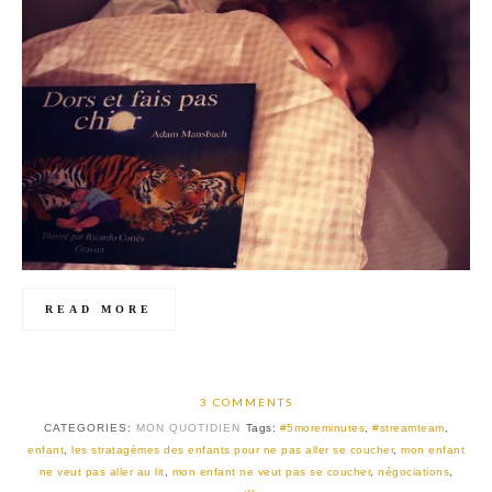
READ MORE
3 COMMENTS
CATEGORIES:
MON QUOTIDIEN
Tags:
#5moreminutes
,
#streamteam
,
enfant
,
les stratagèmes des enfants pour ne pas aller se coucher
,
mon enfant
ne veut pas aller au lit
,
mon enfant ne veut pas se coucher
,
négociations
,