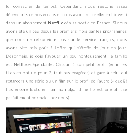
lui consacrer de temps). Cependant, nous restons assez
dépendants de nos écrans et nous avons naturellement investi
dans un abonnement
Netflix
dès sa sortie en France. Si nous
avons été un peu déçus les premiers mois par les programmes
que nous ne retrouvions pas sur le service français, nous
avons vite pris goût à l’offre qui s’étoffe de jour en jour.
Désormais, je dois l’avouer un peu honteusement, la famille
est Netflixo-dépendante. Chacun à son petit profil (enfin les
filles en ont un pour 2, faut pas exagérer) et gare à celui qui
regardera une série ou un film sur le profil de l’autre (« quoi?!
t’as encore foutu en l’air mon algorithme ! » est une phrase
parfaitement normale chez nous).