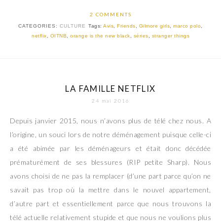
2 COMMENTS
CATEGORIES:
CULTURE
Tags:
Avis
,
Friends
,
Gilmore girls
,
marco polo
,
netflix
,
OITNB
,
orange is the new black
,
séries
,
stranger things
LA FAMILLE NETFLIX
24 mai 2016
Depuis janvier 2015, nous n’avons plus de télé chez nous. A
l’origine, un souci lors de notre déménagement puisque celle-ci
a été abimée par les déménageurs et était donc décédée
prématurément de ses blessures (RIP petite Sharp). Nous
avons choisi de ne pas la remplacer (d’une part parce qu’on ne
savait pas trop où la mettre dans le nouvel appartement,
d’autre part et essentiellement parce que nous trouvons la
télé actuelle relativement stupide et que nous ne voulions plus