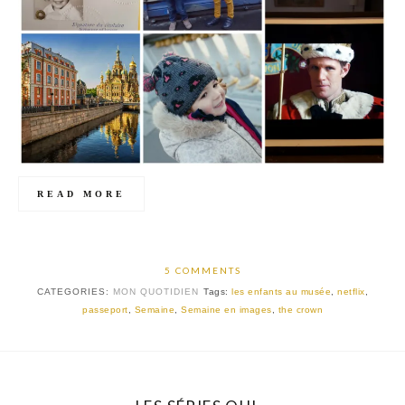
READ MORE
5 COMMENTS
CATEGORIES:
MON QUOTIDIEN
Tags:
les enfants au musée
,
netflix
,
passeport
,
Semaine
,
Semaine en images
,
the crown