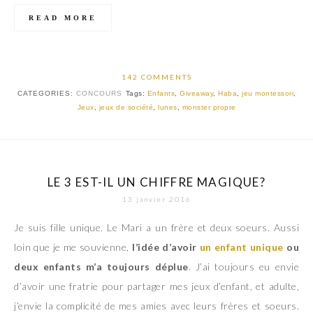
READ MORE
142 COMMENTS
CATEGORIES:
CONCOURS
Tags:
Enfants
,
Giveaway
,
Haba
,
jeu montessori
,
Jeux
,
jeux de société
,
lunes
,
monster propre
LE 3 EST-IL UN CHIFFRE MAGIQUE?
13 janvier 2016
Je suis fille unique. Le Mari a un frère et deux soeurs. Aussi
loin que je me souvienne,
l’idée d’avoir
un enfant unique
ou
deux enfants m’a toujours déplue
. J’ai toujours eu envie
d’avoir une fratrie pour partager mes jeux d’enfant, et adulte,
j’envie la complicité de mes amies avec leurs frères et soeurs.