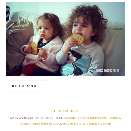
READ MORE
4 COMMENTS
CATEGORIES:
MATERNITÉ
Tags:
Enfants
,
enfants rapprochés
,
jalousie
,
jalousie entre frère et soeur
,
mes enfants se disputent
,
soeur