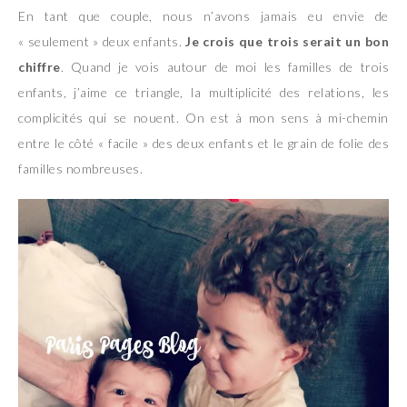
En tant que couple, nous n’avons jamais eu envie de
« seulement » deux enfants.
Je crois que trois serait un bon
chiffre
. Quand je vois autour de moi les familles de trois
enfants, j’aime ce triangle, la multiplicité des relations, les
complicités qui se nouent. On est à mon sens à mi-chemin
entre le côté « facile » des deux enfants et le grain de folie des
familles nombreuses.