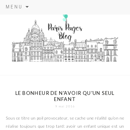
Aller
MENU
au
contenu
principal
paris pages
blog
LE BONHEUR DE N’AVOIR QU’UN SEUL
ENFANT
9 mai 2016
Sous ce titre un poil provocateur, se cache une réalité qu’on ne
réalise toujours que trop tard: avoir un enfant unique est un