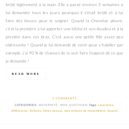
brûlé légèrement à la main. Elle a passé environ 3 semaines à
lui demander tous les jours pourquoi il s’était brûlé et à lui
faire des bisous pour le soigner. Quand la Chevelue pleure,
c’est la première à lui apporter une tétine et son doudou et à la
prendre dans ses bras. C’est aussi une petite fille assez peu
obéissante ! Quand je lui demande de venir pour s’habiller par
exemple, j’ai 90 % de chances de la voir faire l’opposé de ce que
je demande !
READ MORE
5 COMMENTS
CATEGORIES:
MATERNITÉ
,
MON QUOTIDIEN
Tags:
caractères
,
différences
,
Enfants
,
frères soeurs
,
mes enfants se ressemblent
,
Soeurs