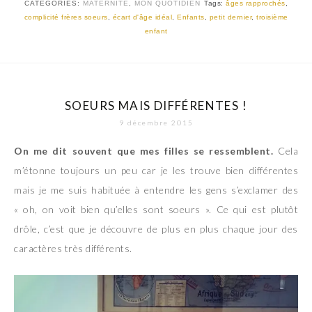
CATEGORIES:
MATERNITÉ
,
MON QUOTIDIEN
Tags:
âges rapprochés
,
complicité frères soeurs
,
écart d'âge idéal
,
Enfants
,
petit dernier
,
troisième
enfant
SOEURS MAIS DIFFÉRENTES !
9 décembre 2015
On me dit souvent que mes filles se ressemblent.
Cela
m’étonne toujours un peu car je les trouve bien différentes
mais je me suis habituée à entendre les gens s’exclamer des
« oh, on voit bien qu’elles sont soeurs ». Ce qui est plutôt
drôle, c’est que je découvre de plus en plus chaque jour des
caractères très différents.