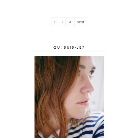
1
2
3
next
QUI SUIS-JE?