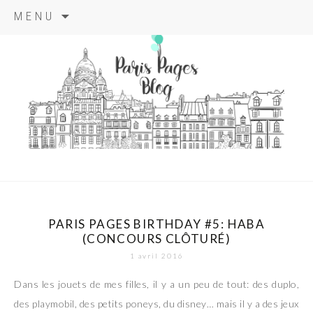
Aller
MENU
au
contenu
principal
paris pages
blog
PARIS PAGES BIRTHDAY #5: HABA
(CONCOURS CLÔTURÉ)
1 avril 2016
Dans les jouets de mes filles, il y a un peu de tout: des duplo,
des playmobil, des petits poneys, du disney… mais il y a des jeux