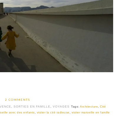
2 COMMENTS
VENCE
,
SORTIES EN FAMILLE
,
VOYAGES
Tags:
Architecture
,
Cité
seille avec des enfants
,
visiter la cité radieuse
,
visiter marseille en famille