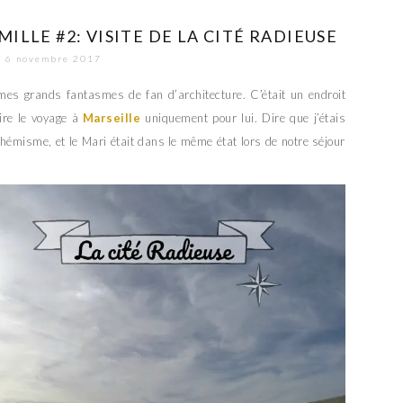
MILLE #2: VISITE DE LA CITÉ RADIEUSE
6 novembre 2017
es grands fantasmes de fan d’architecture. C’était un endroit
aire le voyage à
Marseille
uniquement pour lui. Dire que j’étais
phémisme, et le Mari était dans le même état lors de notre séjour