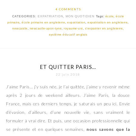
4 COMMENTS
CATEGORIES:
EXPATRIATION
,
MON QUOTIDIEN
Tags:
école
,
école
primaire
,
école primaire en angleterre
,
expatriation
,
expatriation en angleterre
,
newcastle
,
newcastle-upon-tyne
,
royaume-uni
,
s'expatrier en angleterre
,
système éducatif anglais
ET QUITTER PARIS…
22 juin 2018
J’aime Paris… j’y suis née, je l’ai quittée, j’aime y revenir même
après 2 jours de weekend ailleurs. J’aime Paris, la douce
France, mais ces derniers temps, je saturais un peu ici. Envie
d’évasion, d’ailleurs, d’une nouvelle vie, sans vraiment le
formuler à vrai dire. Et puis, une occasion professionnelle qui
se présente et en quelques semaines,
nous savons que la