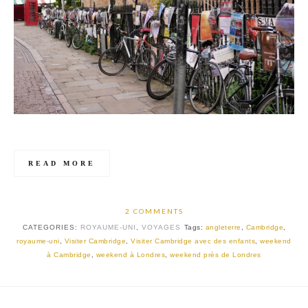
READ MORE
2 COMMENTS
CATEGORIES:
ROYAUME-UNI
,
VOYAGES
Tags:
angleterre
,
Cambridge
,
royaume-uni
,
Visiter Cambridge
,
Visiter Cambridge avec des enfants
,
weekend
à Cambridge
,
weekend à Londres
,
weekend près de Londres