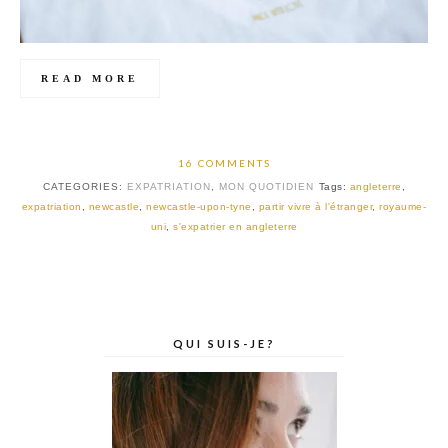
READ MORE
16 COMMENTS
CATEGORIES:
EXPATRIATION
,
MON QUOTIDIEN
Tags:
angleterre
,
expatriation
,
newcastle
,
newcastle-upon-tyne
,
partir vivre à l'étranger
,
royaume-
uni
,
s'expatrier en angleterre
QUI SUIS-JE?