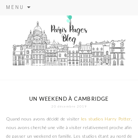
Aller
MENU
au
contenu
principal
paris pages
blog
UN WEEKEND À CAMBRIDGE
20 décembre 2019
Quand nous avons décidé de visiter
les studios Harry Potter
,
nous avons cherché une ville à visiter relativement proche afin
de passer un weekend en famille. Les studios étant au nord de