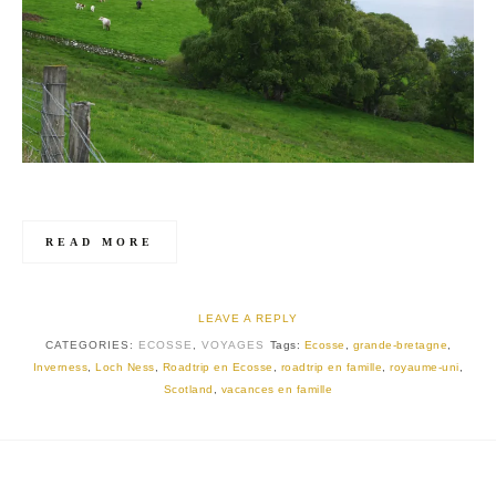
READ MORE
LEAVE A REPLY
CATEGORIES:
ECOSSE
,
VOYAGES
Tags:
Ecosse
,
grande-bretagne
,
Inverness
,
Loch Ness
,
Roadtrip en Ecosse
,
roadtrip en famille
,
royaume-uni
,
Scotland
,
vacances en famille