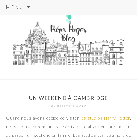
Aller
MENU
au
contenu
principal
paris pages
blog
UN WEEKEND À CAMBRIDGE
20 décembre 2019
Quand nous avons décidé de visiter
les studios Harry Potter
,
nous avons cherché une ville à visiter relativement proche afin
de passer un weekend en famille. Les studios étant au nord de