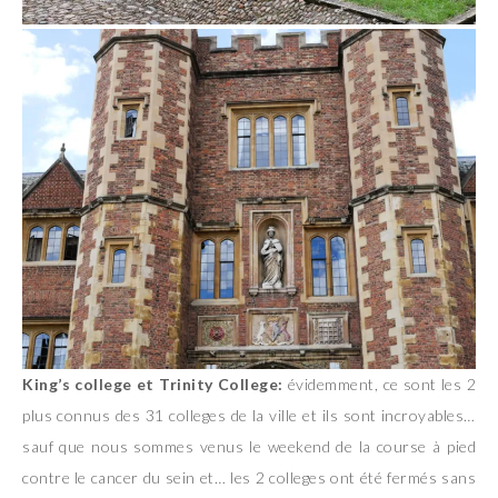
King’s college et Trinity College:
évidemment, ce sont les 2
plus connus des 31 colleges de la ville et ils sont incroyables…
sauf que nous sommes venus le weekend de la course à pied
contre le cancer du sein et… les 2 colleges ont été fermés sans