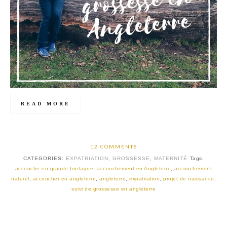
READ MORE
12 COMMENTS
CATEGORIES:
EXPATRIATION
,
GROSSESSE
,
MATERNITÉ
Tags:
accouche en grande-bretagne
,
accouchement en Angleterre
,
accouchement
naturel
,
accoucher en angleterre
,
angleterre
,
expatriation
,
projet de naissance
,
suivi de grossesse en angleterre