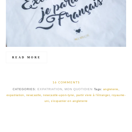
READ MORE
16 COMMENTS
CATEGORIES:
EXPATRIATION
,
MON QUOTIDIEN
Tags:
angleterre
,
expatriation
,
newcastle
,
newcastle-upon-tyne
,
partir vivre à l'étranger
,
royaume-
uni
,
s'expatrier en angleterre