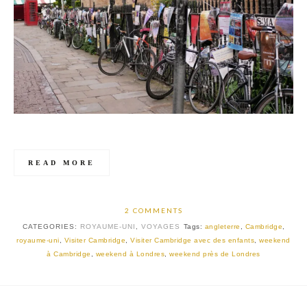
READ MORE
2 COMMENTS
CATEGORIES:
ROYAUME-UNI
,
VOYAGES
Tags:
angleterre
,
Cambridge
,
royaume-uni
,
Visiter Cambridge
,
Visiter Cambridge avec des enfants
,
weekend
à Cambridge
,
weekend à Londres
,
weekend près de Londres