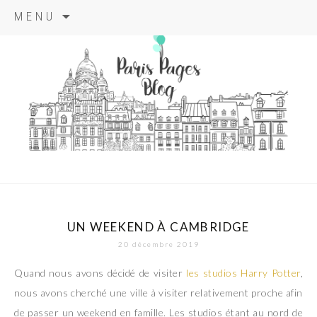
Aller
MENU
au
contenu
principal
paris pages
blog
UN WEEKEND À CAMBRIDGE
20 décembre 2019
Quand nous avons décidé de visiter
les studios Harry Potter
,
nous avons cherché une ville à visiter relativement proche afin
de passer un weekend en famille. Les studios étant au nord de