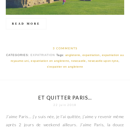
READ MORE
3 COMMENTS
CATEGORIES:
EXPATRIATION
Tags:
angleterre
,
expatriation
,
expatriation au
royaume-uni
,
expatriation en angleterre
,
newcastle
,
newcastle-upon-tyne
,
s'expatrier en angleterre
ET QUITTER PARIS…
22 juin 2018
J’aime Paris… j’y suis née, je l’ai quittée, j’aime y revenir même
après 2 jours de weekend ailleurs. J’aime Paris, la douce