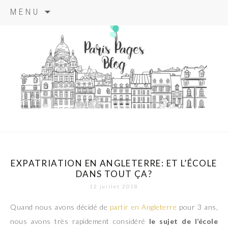
Aller
MENU
au
contenu
principal
paris pages
blog
EXPATRIATION EN ANGLETERRE: ET L’ÉCOLE
DANS TOUT ÇA?
12 juillet 2018
Quand nous avons décidé de
partir en Angleterre
pour 3 ans,
nous avons très rapidement considéré
le sujet de l’école