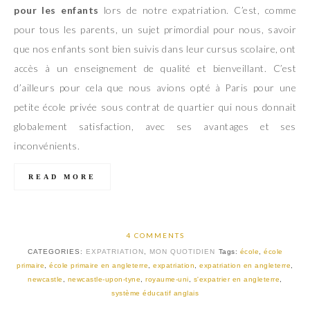
pour les enfants
lors de notre expatriation. C’est, comme
pour tous les parents, un sujet primordial pour nous, savoir
que nos enfants sont bien suivis dans leur cursus scolaire, ont
accès à un enseignement de qualité et bienveillant. C’est
d’ailleurs pour cela que nous avions opté à Paris pour une
petite école privée sous contrat de quartier qui nous donnait
globalement satisfaction, avec ses avantages et ses
inconvénients.
READ MORE
4 COMMENTS
CATEGORIES:
EXPATRIATION
,
MON QUOTIDIEN
Tags:
école
,
école
primaire
,
école primaire en angleterre
,
expatriation
,
expatriation en angleterre
,
newcastle
,
newcastle-upon-tyne
,
royaume-uni
,
s'expatrier en angleterre
,
système éducatif anglais