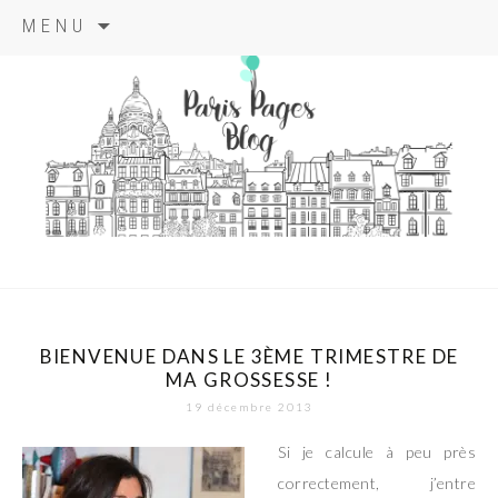
Aller
MENU
au
contenu
principal
paris pages
blog
BIENVENUE DANS LE 3ÈME TRIMESTRE DE
MA GROSSESSE !
19 décembre 2013
Si je calcule à peu près
correctement, j’entre