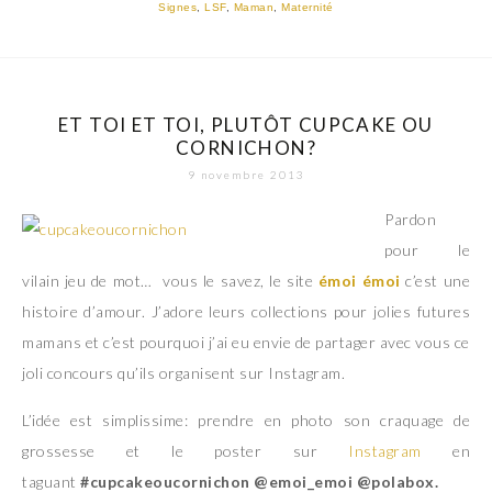
Signes
,
LSF
,
Maman
,
Maternité
ET TOI ET TOI, PLUTÔT CUPCAKE OU
CORNICHON?
9 novembre 2013
Pardon
pour le
vilain jeu de mot… vous le savez, le site
émoi émoi
c’est une
histoire d’amour. J’adore leurs collections pour jolies futures
mamans et c’est pourquoi j’ai eu envie de partager avec vous ce
joli concours qu’ils organisent sur Instagram.
L’idée est simplissime: prendre en photo son craquage de
grossesse et le poster sur
Instagram
en
taguant
#cupcakeoucornichon @emoi_emoi @polabox.