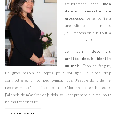
actuellement dans
mon
dernier trimestre de
grossesse
. Le temps file à
une vitesse hallucinante,
j’ai l’impression que tout à
commencé hier !
Je suis désormais
arrêtée depuis bientôt
un mois.
Trop de fatigue,
un gros besoin de repos pour soulager un bidon trop
contractile et un col peu sympathique. J’essaie donc de me
reposer mais c’est difficile ! bien que Moutarde aille à la crèche,
j’ai envie de m’activer et je dois souvent prendre sur moi pour
ne pas trop en faire.
READ MORE