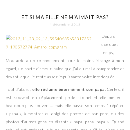
ET SI MA FILLE NE M’AIMAIT PAS?
4 décembre 2013
Depuis
quelques
temps,
Moutarde a un comportement pour le moins étrange à mon
égard, un sorte d’amour-haine que j’ai du mal à comprendre et
devant lequel je reste assez impuissante voire interloquée.
Tout d’abord,
elle réclame énormément son papa.
Certes, il
est souvent en déplacement professionnel et elle me voit
beaucoup plus souvent… mais elle passe son temps à répéter
« papa », à montrer du doigt des photos de son père, ou des
photos d’autres gens en disantt « papa, papa, papa ». Quand
celui-ci est présent, elle ne supporte pas qu’il la laisse une