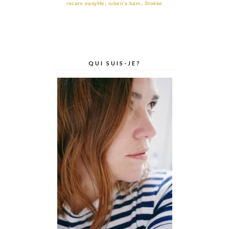
recaro easylife
,
ruben's barn
,
Stokke
QUI SUIS-JE?