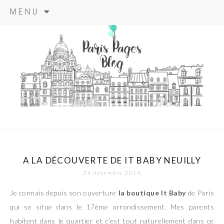
Aller
MENU
au
contenu
principal
paris pages
blog
A LA DÉCOUVERTE DE IT BABY NEUILLY
24 décembre 2014
Je connais depuis son ouverture
la boutique It Baby
de Paris
qui se situe dans le 17ème arrondissement. Mes parents
habitent dans le quartier et c’est tout naturellement dans ce