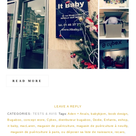
READ MORE
LEAVE A REPLY
CATEGORIES:
TESTS & AVIS
Tags:
Aden + Anaïs
,
babybjorn
,
boob design
,
Bugaboo
,
concept store
,
Cybex
,
distributeur bugaboo
,
Dodie
,
Enfants
,
eshop
,
it baby
,
macLaren
,
magasin de puériculture
,
magasin de puériculture à neuilly
,
magasin de puériculture à paris
,
ou déposer sa liste de naissance
,
recaro
,