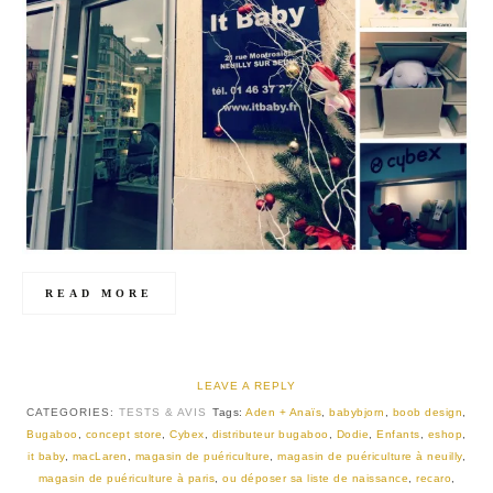
READ MORE
LEAVE A REPLY
CATEGORIES:
TESTS & AVIS
Tags:
Aden + Anaïs
,
babybjorn
,
boob design
,
Bugaboo
,
concept store
,
Cybex
,
distributeur bugaboo
,
Dodie
,
Enfants
,
eshop
,
it baby
,
macLaren
,
magasin de puériculture
,
magasin de puériculture à neuilly
,
magasin de puériculture à paris
,
ou déposer sa liste de naissance
,
recaro
,