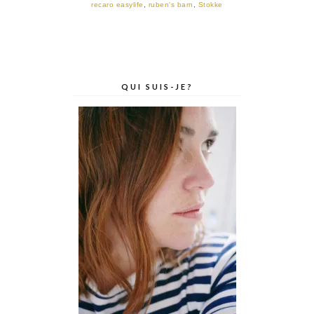
recaro easylife
,
ruben's barn
,
Stokke
QUI SUIS-JE?