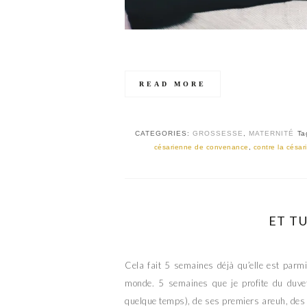
READ MORE
CATEGORIES:
GROSSESSE
,
MATERNITÉ
Ta
césarienne de convenance
,
contre la césar
ET TU
Cela fait 5 semaines déjà qu’elle est parm
monde. 5 semaines que je profite du duvet
quelque temps), de ses premiers areuh, des s