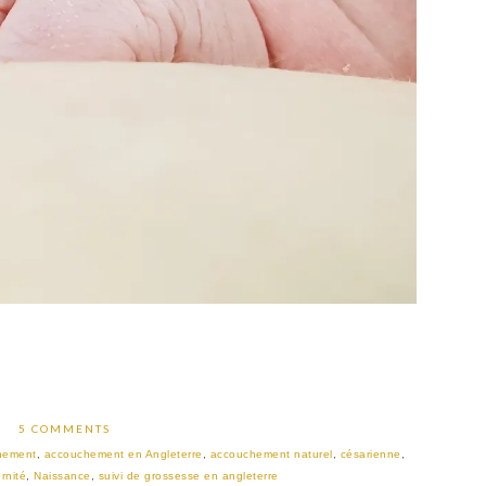
5 COMMENTS
hement
,
accouchement en Angleterre
,
accouchement naturel
,
césarienne
,
rnité
,
Naissance
,
suivi de grossesse en angleterre