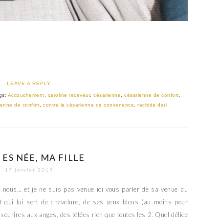
LEAVE A REPLY
gs:
Accouchement
,
caroline receveur
,
césarienne
,
césarienne de confort
,
ienne de confort
,
contre la césarienne de convenance
,
rachida dati
 ES NÉE, MA FILLE
17 janvier 2019
i nous… et je ne suis pas venue ici vous parler de sa venue au
 qui lui sert de chevelure, de ses yeux bleus (au moins pour
ourires aux anges, des tétées rien que toutes les 2. Quel délice