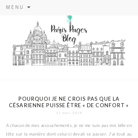
Aller
MENU
au
contenu
principal
paris pages
blog
POURQUOI JE NE CROIS PAS QUE LA
CÉSARIENNE PUISSE ÊTRE « DE CONFORT »
11 mars 2019
A chacun de mes accouchements, je ne me suis pas mis bille en
tête sur la manière dont celui-ci devait se passer. J’ai tout au