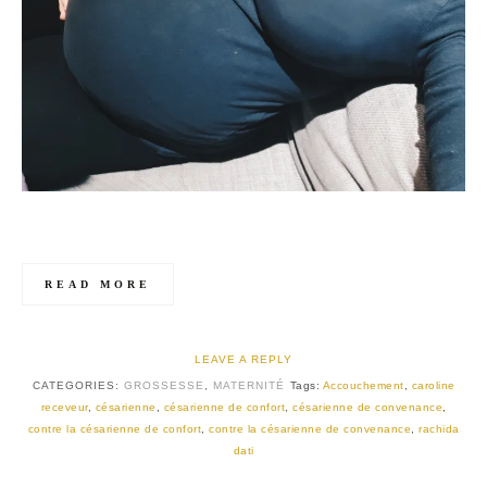
READ MORE
LEAVE A REPLY
CATEGORIES:
GROSSESSE
,
MATERNITÉ
Tags:
Accouchement
,
caroline
receveur
,
césarienne
,
césarienne de confort
,
césarienne de convenance
,
contre la césarienne de confort
,
contre la césarienne de convenance
,
rachida
dati