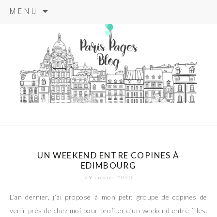
Aller
MENU
au
contenu
principal
paris pages
blog
UN WEEKEND ENTRE COPINES À
EDIMBOURG
29 janvier 2020
L’an dernier, j’ai proposé à mon petit groupe de copines de
venir près de chez moi pour profiter d’un weekend entre filles.