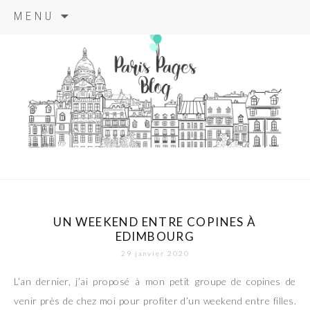
Aller
MENU
au
contenu
principal
paris pages
blog
UN WEEKEND ENTRE COPINES À
EDIMBOURG
29 janvier 2020
L’an dernier, j’ai proposé à mon petit groupe de copines de
venir près de chez moi pour profiter d’un weekend entre filles.