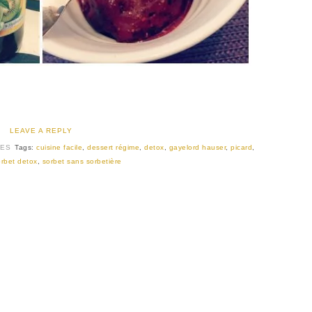
LEAVE A REPLY
SES
Tags:
cuisine facile
,
dessert régime
,
detox
,
gayelord hauser
,
picard
,
orbet detox
,
sorbet sans sorbetière