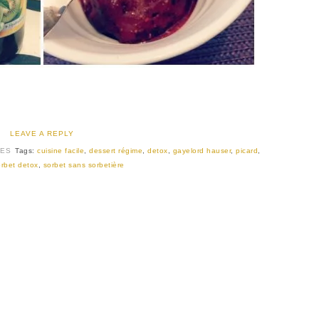
LEAVE A REPLY
SES
Tags:
cuisine facile
,
dessert régime
,
detox
,
gayelord hauser
,
picard
,
orbet detox
,
sorbet sans sorbetière