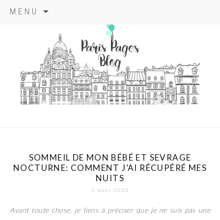
Aller
MENU
au
contenu
principal
paris pages
blog
SOMMEIL DE MON BÉBÉ ET SEVRAGE
NOCTURNE: COMMENT J’AI RÉCUPÉRÉ MES
NUITS
3 mars 2020
Avant toute chose, je tiens à préciser que je ne suis pas une