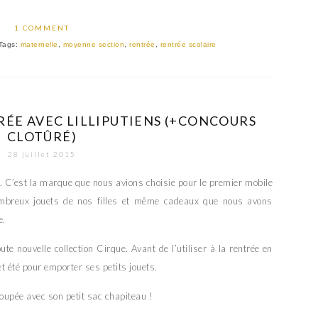
1 COMMENT
Tags:
maternelle
,
moyenne section
,
rentrée
,
rentrée scolaire
RÉE AVEC LILLIPUTIENS (+CONCOURS
CLOTÛRÉ)
28 juillet 2015
e. C’est la marque que nous avions choisie pour le premier mobile
mbreux jouets de nos filles et même cadeaux que nous avons
e.
e nouvelle collection Cirque. Avant de l’utiliser à la rentrée en
 cet été pour emporter ses petits jouets.
oupée avec son petit sac chapiteau !