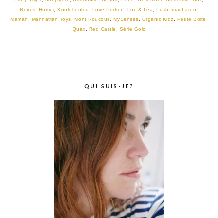
Boxes
,
Humer
,
Koutchoulou
,
Love Portion
,
Luc & Léa
,
Lush
,
macLaren
,
Maman
,
Manhattan Toys
,
Mont Roucous
,
MySenses
,
Organic Kidz
,
Petite Boite
,
Quax
,
Red Castle
,
Série Golo
QUI SUIS-JE?