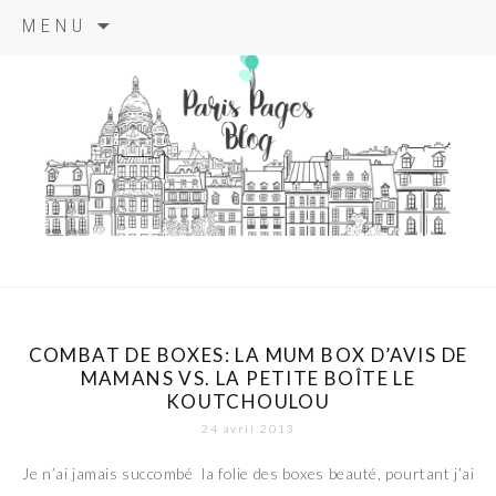
Aller
MENU
au
contenu
principal
paris pages
blog
COMBAT DE BOXES: LA MUM BOX D’AVIS DE
MAMANS VS. LA PETITE BOÎTE LE
KOUTCHOULOU
24 avril 2013
Je n’ai jamais succombé la folie des boxes beauté, pourtant j’ai