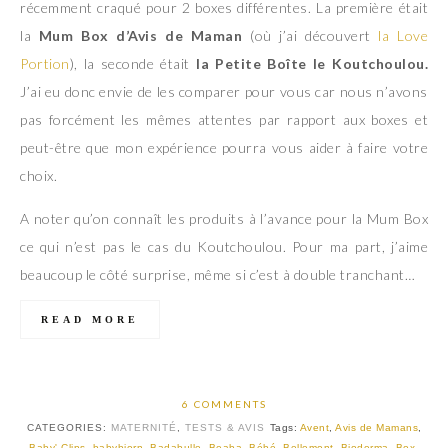
récemment craqué pour 2 boxes différentes. La première était
la
Mum Box d’Avis de Maman
(où j’ai découvert
la Love
Portion
), la seconde était
la Petite Boîte le Koutchoulou.
J’ai eu donc envie de les comparer pour vous car nous n’avons
pas forcément les mêmes attentes par rapport aux boxes et
peut-être que mon expérience pourra vous aider à faire votre
choix.
A noter qu’on connaît les produits à l’avance pour la Mum Box
ce qui n’est pas le cas du Koutchoulou. Pour ma part, j’aime
beaucoup le côté surprise, même si c’est à double tranchant…
READ MORE
6 COMMENTS
CATEGORIES:
MATERNITÉ
,
TESTS & AVIS
Tags:
Avent
,
Avis de Mamans
,
Baby' Clips
,
babybjorn
,
Badabulle
,
Beaba
,
Bébé
,
Bellemont
,
Bioderma
,
Box
,