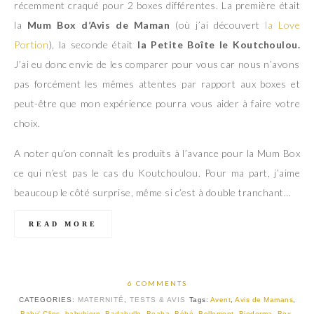
récemment craqué pour 2 boxes différentes. La première était
la
Mum Box d’Avis de Maman
(où j’ai découvert
la Love
Portion
), la seconde était
la Petite Boîte le Koutchoulou.
J’ai eu donc envie de les comparer pour vous car nous n’avons
pas forcément les mêmes attentes par rapport aux boxes et
peut-être que mon expérience pourra vous aider à faire votre
choix.
A noter qu’on connaît les produits à l’avance pour la Mum Box
ce qui n’est pas le cas du Koutchoulou. Pour ma part, j’aime
beaucoup le côté surprise, même si c’est à double tranchant…
READ MORE
6 COMMENTS
CATEGORIES:
MATERNITÉ
,
TESTS & AVIS
Tags:
Avent
,
Avis de Mamans
,
Baby' Clips
,
babybjorn
,
Badabulle
,
Beaba
,
Bébé
,
Bellemont
,
Bioderma
,
Box
,