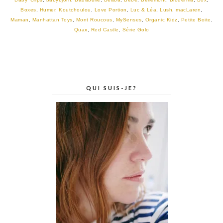
Boxes
,
Humer
,
Koutchoulou
,
Love Portion
,
Luc & Léa
,
Lush
,
macLaren
,
Maman
,
Manhattan Toys
,
Mont Roucous
,
MySenses
,
Organic Kidz
,
Petite Boite
,
Quax
,
Red Castle
,
Série Golo
QUI SUIS-JE?