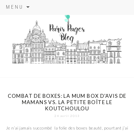
Aller
MENU
au
contenu
principal
paris pages
blog
COMBAT DE BOXES: LA MUM BOX D’AVIS DE
MAMANS VS. LA PETITE BOÎTE LE
KOUTCHOULOU
24 avril 2013
Je n’ai jamais succombé la folie des boxes beauté, pourtant j’ai