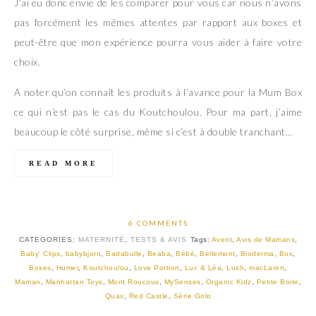
J’ai eu donc envie de les comparer pour vous car nous n’avons
pas forcément les mêmes attentes par rapport aux boxes et
peut-être que mon expérience pourra vous aider à faire votre
choix.
A noter qu’on connaît les produits à l’avance pour la Mum Box
ce qui n’est pas le cas du Koutchoulou. Pour ma part, j’aime
beaucoup le côté surprise, même si c’est à double tranchant…
READ MORE
6 COMMENTS
CATEGORIES:
MATERNITÉ
,
TESTS & AVIS
Tags:
Avent
,
Avis de Mamans
,
Baby' Clips
,
babybjorn
,
Badabulle
,
Beaba
,
Bébé
,
Bellemont
,
Bioderma
,
Box
,
Boxes
,
Humer
,
Koutchoulou
,
Love Portion
,
Luc & Léa
,
Lush
,
macLaren
,
Maman
,
Manhattan Toys
,
Mont Roucous
,
MySenses
,
Organic Kidz
,
Petite Boite
,
Quax
,
Red Castle
,
Série Golo