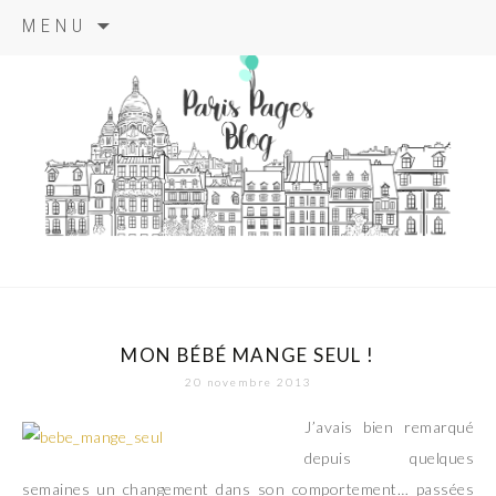
Aller
MENU
au
contenu
principal
paris pages
blog
MON BÉBÉ MANGE SEUL !
20 novembre 2013
J’avais bien remarqué
depuis quelques
semaines un changement dans son comportement… passées