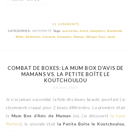
11 COMMENTS
CATEGORIES:
MATERNITÉ
Tags:
autonomie
,
Avent
,
babybjorn
,
Badabulle
,
Bébé
,
Bellemont
,
Conseils
,
Gaspajoe
,
Maman
,
Manger Seul
,
repas
COMBAT DE BOXES: LA MUM BOX D’AVIS DE
MAMANS VS. LA PETITE BOÎTE LE
KOUTCHOULOU
24 avril 2013
Je n’ai jamais succombé la folie des boxes beauté, pourtant j’ai
récemment craqué pour 2 boxes différentes. La première était
la
Mum Box d’Avis de Maman
(où j’ai découvert
la Love
Portion
), la seconde était
la Petite Boîte le Koutchoulou.