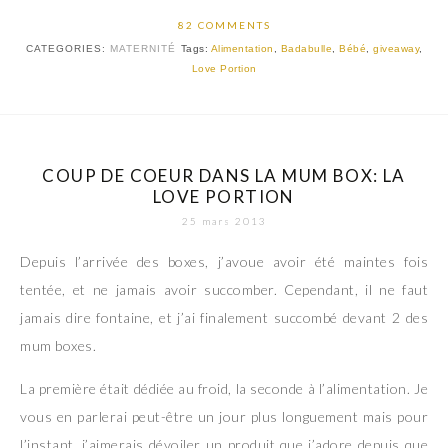
82 COMMENTS
CATEGORIES:
MATERNITÉ
Tags:
Alimentation
,
Badabulle
,
Bébé
,
giveaway
,
Love Portion
COUP DE COEUR DANS LA MUM BOX: LA
LOVE PORTION
25 mars 2013
Depuis l’arrivée des boxes, j’avoue avoir été maintes fois
tentée, et ne jamais avoir succomber. Cependant, il ne faut
jamais dire fontaine, et j’ai finalement succombé devant 2 des
mum boxes.
La première était dédiée au froid, la seconde à l’alimentation. Je
vous en parlerai peut-être un jour plus longuement mais pour
l’instant, j’aimerais dévoiler un produit que j’adore depuis que