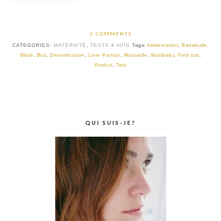
2 COMMENTS
CATEGORIES:
MATERNITÉ
,
TESTS & AVIS
Tags:
Alimentation
,
Badabulle
,
Bébé
,
Box
,
Diversification
,
Love Portion
,
Moutarde
,
Nutribaby
,
Petit pot
,
Produit
,
Test
QUI SUIS-JE?