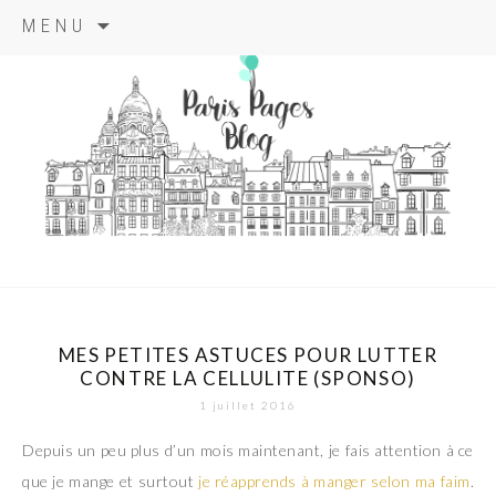
Aller
MENU
au
contenu
principal
paris pages
blog
MES PETITES ASTUCES POUR LUTTER
CONTRE LA CELLULITE (SPONSO)
1 juillet 2016
Depuis un peu plus d’un mois maintenant, je fais attention à ce
que je mange et surtout
je réapprends à manger selon ma faim
.