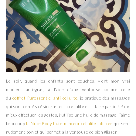
Le soir, quand les enfants sont couchés, vient mon vrai
moment anti-gras, à l’aide d’une ventouse comme celle
du
coffret Puressentiel anti-cellulite
, je pratique des massages
qui sont censés désincruster la cellulite et la faire partir ! Pour
mieux effectuer les gestes, j’utilise une huile de massage, j’aime
beaucoup
la Nuxe Body huile minceur cellulite infiltrée
qui sent
rudement bon et qui permet à la ventouse de bien glisser.