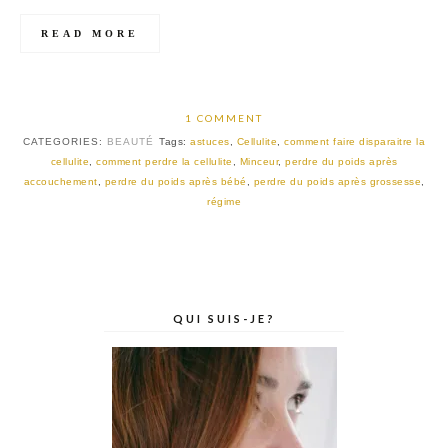
READ MORE
1 COMMENT
CATEGORIES:
BEAUTÉ
Tags:
astuces
,
Cellulite
,
comment faire disparaitre la
cellulite
,
comment perdre la cellulite
,
Minceur
,
perdre du poids après
accouchement
,
perdre du poids après bébé
,
perdre du poids après grossesse
,
régime
QUI SUIS-JE?