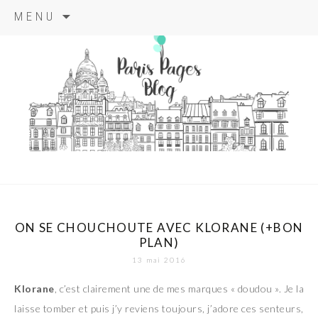
Aller
MENU
au
contenu
principal
paris pages
blog
ON SE CHOUCHOUTE AVEC KLORANE (+BON
PLAN)
13 mai 2016
Klorane
, c’est clairement une de mes marques « doudou ». Je la
laisse tomber et puis j’y reviens toujours, j’adore ces senteurs,