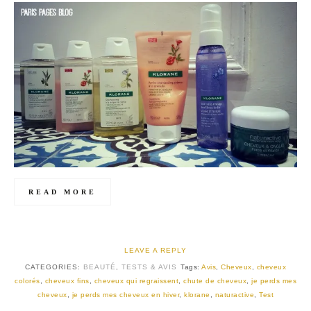
READ MORE
LEAVE A REPLY
CATEGORIES:
BEAUTÉ
,
TESTS & AVIS
Tags:
Avis
,
Cheveux
,
cheveux
colorés
,
cheveux fins
,
cheveux qui regraissent
,
chute de cheveux
,
je perds mes
cheveux
,
je perds mes cheveux en hiver
,
klorane
,
naturactive
,
Test