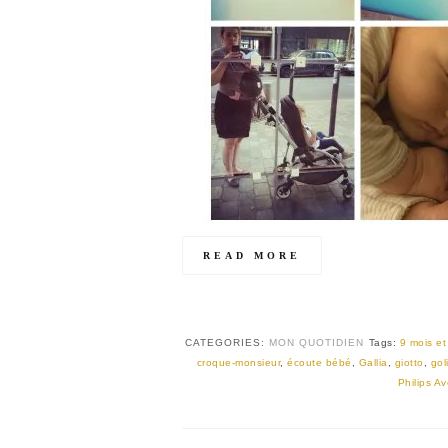
READ MORE
CATEGORIES:
MON QUOTIDIEN
Tags:
9 mois et
croque-monsieur
,
écoute bébé
,
Gallia
,
giotto
,
gol
Philips A