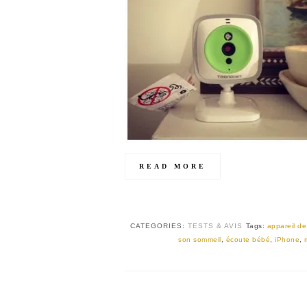
READ MORE
CATEGORIES:
TESTS & AVIS
Tags:
appareil de
son sommeil
,
écoute bébé
,
iPhone
,