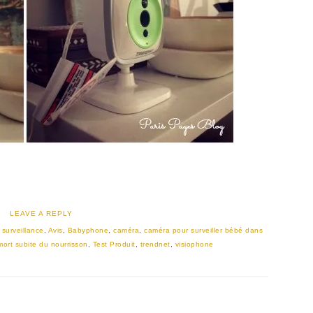
LEAVE A REPLY
 surveillance
,
Avis
,
Babyphone
,
caméra
,
caméra pour surveiller bébé dans
mort subite du nourrisson
,
Test Produit
,
trendnet
,
visiophone