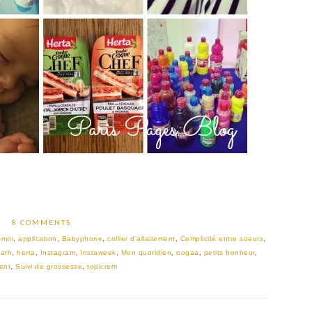
8 COMMENTS
 moi
,
application
,
Babyphone
,
collier d'allaitement
,
Complicité entre soeurs
,
iath
,
herta
,
Instagram
,
Instaweek
,
Mon quotidien
,
oogaa
,
petits bonheur
,
vent
,
Suivi de grossesse
,
topicrem