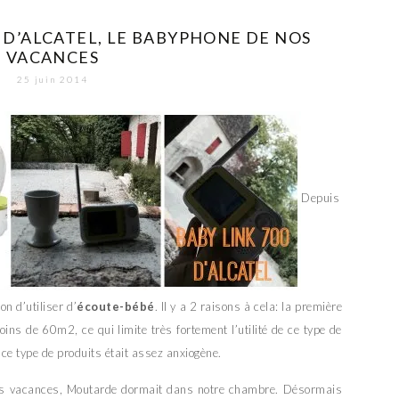
0 D’ALCATEL, LE BABYPHONE DE NOS
VACANCES
25 juin 2014
Depuis
n d’utiliser d’
écoute-bébé
. Il y a 2 raisons à cela: la première
ns de 60m2, ce qui limite très fortement l’utilité de ce type de
 ce type de produits était assez anxiogène.
 nos vacances, Moutarde dormait dans notre chambre. Désormais