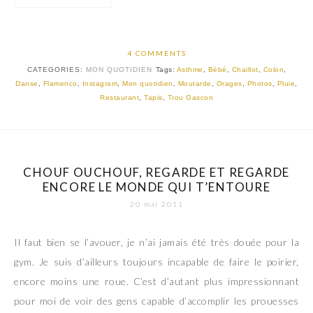
4 COMMENTS
CATEGORIES:
MON QUOTIDIEN
Tags:
Asthme
,
Bébé
,
Chaillot
,
Colon
,
Danse
,
Flamenco
,
Instagram
,
Mon quotidien
,
Moutarde
,
Orages
,
Photos
,
Pluie
,
Restaurant
,
Tapis
,
Trou Gascon
CHOUF OUCHOUF, REGARDE ET REGARDE
ENCORE LE MONDE QUI T’ENTOURE
20 mai 2011
Il faut bien se l’avouer, je n’ai jamais été très douée pour la
gym. Je suis d’ailleurs toujours incapable de faire le poirier,
encore moins une roue. C’est d’autant plus impressionnant
pour moi de voir des gens capable d’accomplir les prouesses