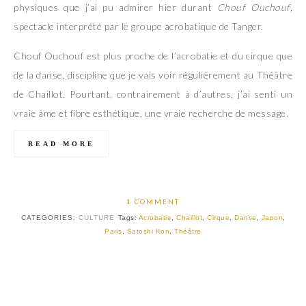
physiques que j’ai pu admirer hier durant
Chouf Ouchouf
,
spectacle interprété par le groupe acrobatique de Tanger.
Chouf Ouchouf est plus proche de l’acrobatie et du cirque que
de la danse, discipline que je vais voir régulièrement au Théâtre
de Chaillot. Pourtant, contrairement à d’autres, j’ai senti un
vraie âme et fibre esthétique, une vraie recherche de message.
READ MORE
1 COMMENT
CATEGORIES:
CULTURE
Tags:
Acrobatie
,
Chaillot
,
Cirque
,
Danse
,
Japon
,
Paris
,
Satoshi Kon
,
Théâtre