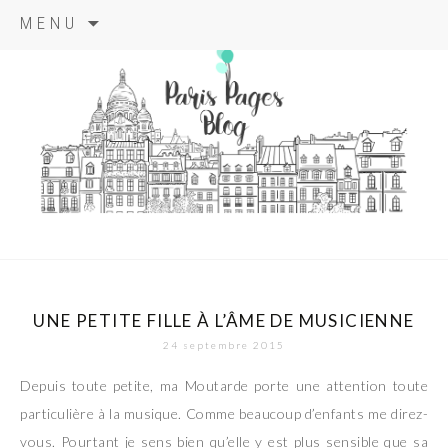
Aller
MENU
au
contenu
principal
paris pages
blog
UNE PETITE FILLE À L’ÂME DE MUSICIENNE
24 septembre 2015
Depuis toute petite, ma Moutarde porte une attention toute
particulière à la musique. Comme beaucoup d’enfants me direz-
vous. Pourtant je sens bien qu’elle y est plus sensible que sa