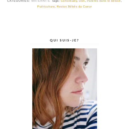
CATEGORIES:
MATERNITÉ
Tags:
Consobaby
,
Don
,
Parents dans le besoin
,
Puériculture
,
Restos Bébés du Coeur
QUI SUIS-JE?