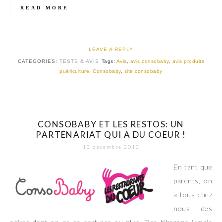
READ MORE
LEAVE A REPLY
CATEGORIES:
TESTS & AVIS
Tags:
Avis
,
avis consobaby
,
avis produits
puériculture
,
Consobaby
,
site consobaby
CONSOBABY ET LES RESTOS: UN
PARTENARIAT QUI A DU COEUR !
13 décembre 2013
En tant que
parents, on
a tous chez
nous des