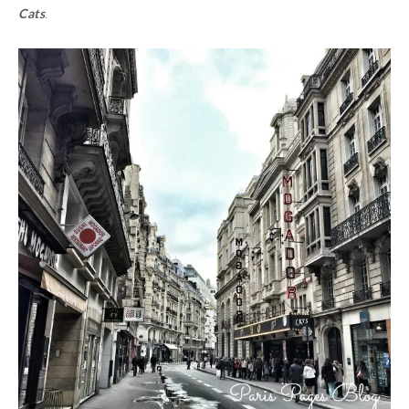
Cats
.