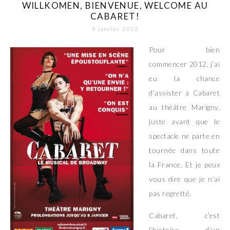
WILLKOMEN, BIENVENUE, WELCOME AU
CABARET!
9 janvier 2012
Pour bien
commencer 2012, j’ai
eu la chance
d’assister à Cabaret
au théâtre Marigny,
juste avant que le
spectacle ne parte en
tournée dans toute
la France. Et je peux
vous dire que je n’ai
pas regretté.
Cabaret, c’est
l’histoire d’un