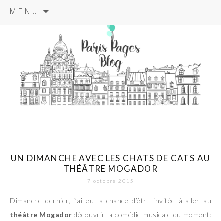
Aller
MENU
au
contenu
principal
paris pages
blog
UN DIMANCHE AVEC LES CHATS DE CATS AU
THÉÂTRE MOGADOR
7 octobre 2015
Dimanche dernier, j’ai eu la chance d’être invitée à aller au
théâtre Mogador
découvrir la comédie musicale du moment: