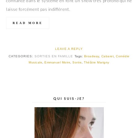
confiance dans le système en font un show très profond qui ne
laisse forcément pas indifférent.
READ MORE
LEAVE A REPLY
CATEGORIES:
SORTIES EN FAMILLE
Tags:
Broadway
,
Cabaret
,
Comédie
Musicale
,
Emmanuel Moire
,
Sortie
,
Théâtre Marigny
QUI SUIS-JE?