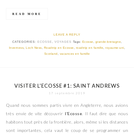
READ MORE
LEAVE A REPLY
CATEGORIES:
ECOSSE
,
VOYAGES
Tags:
Ecosse
,
grande-bretagne
,
Inverness
,
Loch Ness
,
Roadtrip en Ecosse
,
roadtrip en famille
,
royaume-uni
,
Scotland
,
vacances en famille
VISITER L’ECOSSE #1: SAINT ANDREWS
17 septembre 2019
Quand nous sommes partis vivre en Angleterre, nous avions
très envie de vite découvrir
l’Ecosse
. Il faut dire que nous
habitons tout près de la frontière, alors, même si les distances
sont importantes, cela vaut le coup de se programmer un