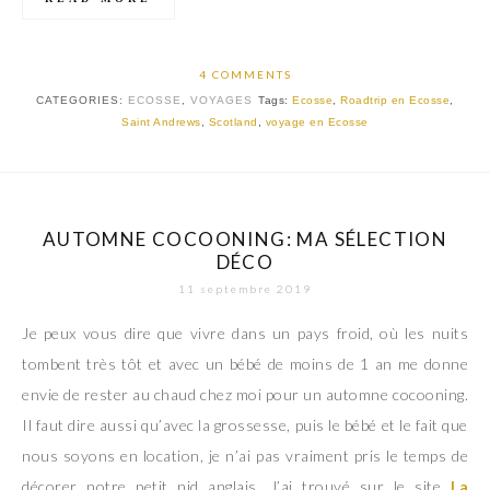
4 COMMENTS
CATEGORIES:
ECOSSE
,
VOYAGES
Tags:
Ecosse
,
Roadtrip en Ecosse
,
Saint Andrews
,
Scotland
,
voyage en Ecosse
AUTOMNE COCOONING: MA SÉLECTION
DÉCO
11 septembre 2019
Je peux vous dire que vivre dans un pays froid, où les nuits
tombent très tôt et avec un bébé de moins de 1 an me donne
envie de rester au chaud chez moi pour un automne cocooning.
Il faut dire aussi qu’avec la grossesse, puis le bébé et le fait que
nous soyons en location, je n’ai pas vraiment pris le temps de
décorer notre petit nid anglais. J’ai trouvé sur le site
La