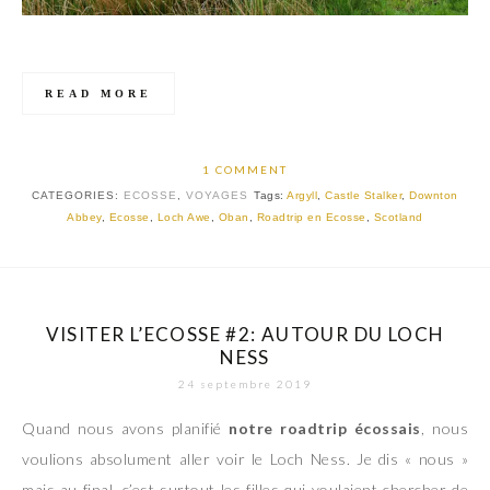
READ MORE
1 COMMENT
CATEGORIES:
ECOSSE
,
VOYAGES
Tags:
Argyll
,
Castle Stalker
,
Downton
Abbey
,
Ecosse
,
Loch Awe
,
Oban
,
Roadtrip en Ecosse
,
Scotland
VISITER L’ECOSSE #2: AUTOUR DU LOCH
NESS
24 septembre 2019
Quand nous avons planifié
notre roadtrip écossais
, nous
voulions absolument aller voir le Loch Ness. Je dis « nous »
mais au final, c’est surtout les filles qui voulaient chercher de