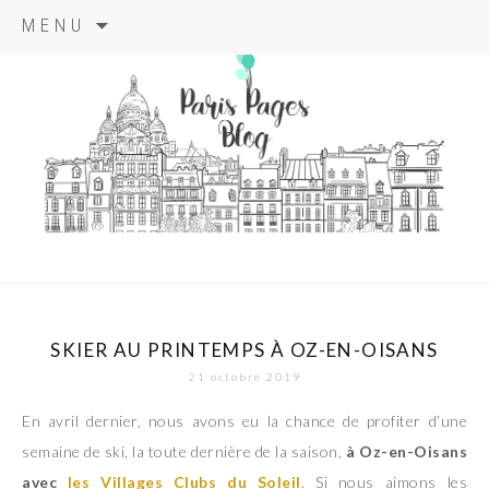
Aller
MENU
au
contenu
principal
paris pages
blog
SKIER AU PRINTEMPS À OZ-EN-OISANS
21 octobre 2019
En avril dernier, nous avons eu la chance de profiter d’une
semaine de ski, la toute dernière de la saison,
à Oz-en-Oisans
avec
les Villages Clubs du Soleil
. Si nous aimons les