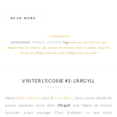
READ MORE
3 COMMENTS
CATEGORIES:
FRANCE
,
VOYAGES
Tags:
avis vcs
,
avis VCS oz
,
avis
villages clubs du soleil oz
,
ski
,
ski avec les enfants
,
skier en famille
,
vacances
de ski aux villages clubs du soleil
,
Villages clubs du soleil
VISITER L’ECOSSE #3: L’ARGYLL
14 octobre 2019
Après
Saint Andrews
puis le
Loch Ness
, nous avons décidé de
passer quelques jours dans
l’Argyll
, une région de l’ouest
écossais assez sauvage. C’est d’ailleurs ce que nous