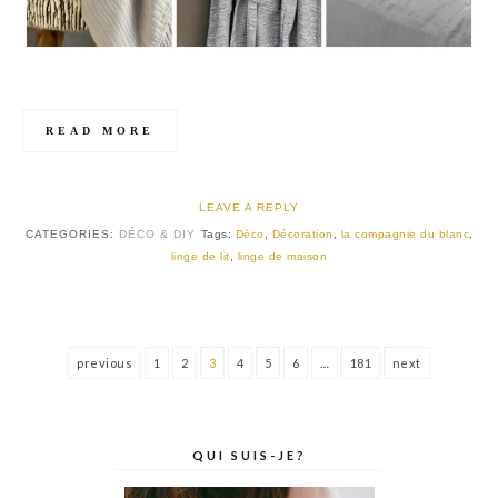
READ MORE
LEAVE A REPLY
CATEGORIES:
DÉCO & DIY
Tags:
Déco
,
Décoration
,
la compagnie du blanc
,
linge de lit
,
linge de maison
previous
1
2
3
4
5
6
…
181
next
QUI SUIS-JE?