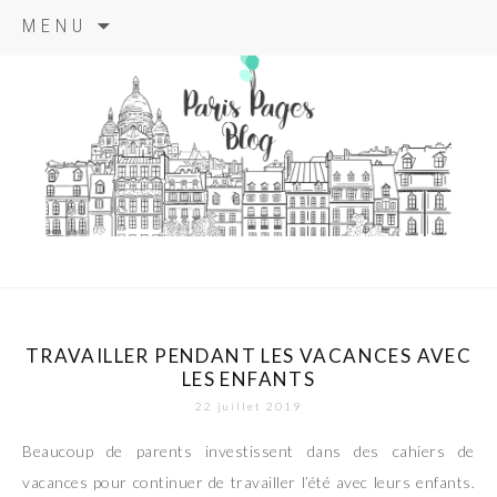
Aller
MENU
au
contenu
principal
paris pages
blog
TRAVAILLER PENDANT LES VACANCES AVEC
LES ENFANTS
22 juillet 2019
Beaucoup de parents investissent dans des cahiers de
vacances pour continuer de travailler l’été avec leurs enfants.