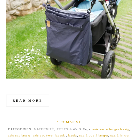
READ MORE
1 COMMENT
CATEGORIES:
MATERNITÉ
,
TESTS & AVIS
Tags:
avis sac à langer lassig
,
avis sac lassig
,
avis sac tyve
,
laessig
,
lassig
,
sac à dos à langer
,
sac à langer
,