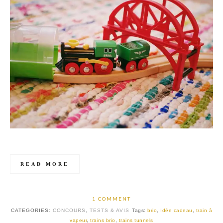
READ MORE
1 COMMENT
CATEGORIES:
CONCOURS
,
TESTS & AVIS
Tags:
brio
,
Idée cadeau
,
train à
vapeur
,
trains brio
,
trains tunnels