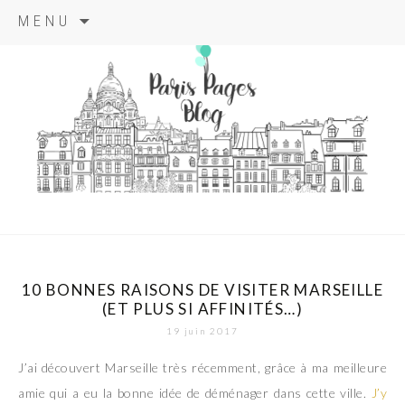
Aller
MENU
au
contenu
principal
paris pages
blog
10 BONNES RAISONS DE VISITER MARSEILLE
(ET PLUS SI AFFINITÉS…)
19 juin 2017
J’ai découvert Marseille très récemment, grâce à ma meilleure
amie qui a eu la bonne idée de déménager dans cette ville.
J’y