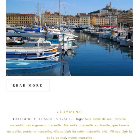
READ MORE
9 COMMENTS
CATEGORIES:
FRANCE
,
VOYAGES
Tags:
Avis
,
belle de mai
,
choose
marseille
,
hébergement marseille
,
Marseille
,
marseille en famille
,
que faire à
marseille
,
tourisme marseille
,
village club du soleil marseille avis
,
Village club la
belle de mai
,
visiter marseille