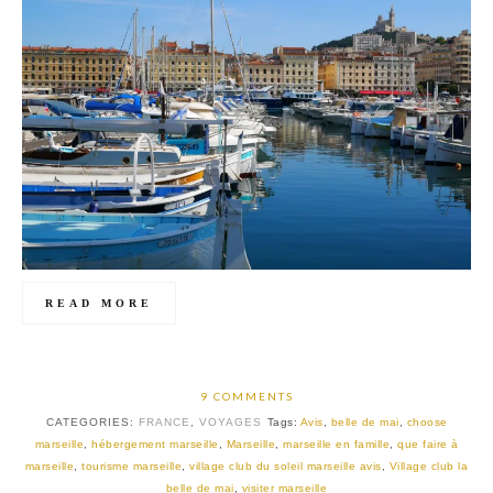
READ MORE
9 COMMENTS
CATEGORIES:
FRANCE
,
VOYAGES
Tags:
Avis
,
belle de mai
,
choose
marseille
,
hébergement marseille
,
Marseille
,
marseille en famille
,
que faire à
marseille
,
tourisme marseille
,
village club du soleil marseille avis
,
Village club la
belle de mai
,
visiter marseille