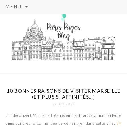
Aller
MENU
au
contenu
principal
paris pages
blog
10 BONNES RAISONS DE VISITER MARSEILLE
(ET PLUS SI AFFINITÉS…)
19 juin 2017
J’ai découvert Marseille très récemment, grâce à ma meilleure
amie qui a eu la bonne idée de déménager dans cette ville.
J’y