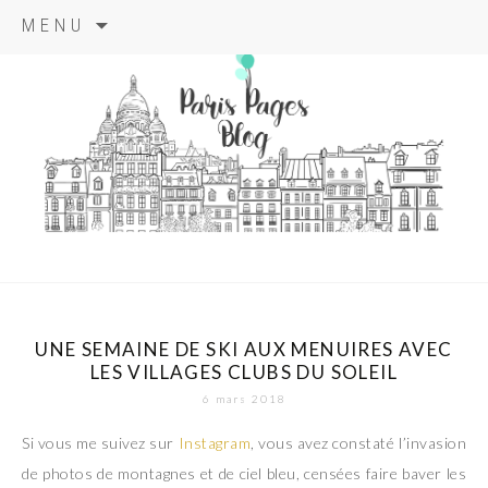
Aller
MENU
au
contenu
principal
paris pages
blog
UNE SEMAINE DE SKI AUX MENUIRES AVEC
LES VILLAGES CLUBS DU SOLEIL
6 mars 2018
Si vous me suivez sur
Instagram
, vous avez constaté l’invasion
de photos de montagnes et de ciel bleu, censées faire baver les