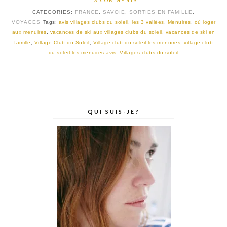
13 COMMENTS
CATEGORIES:
FRANCE
,
SAVOIE
,
SORTIES EN FAMILLE
,
VOYAGES
Tags:
avis villages clubs du soleil
,
les 3 vallées
,
Menuires
,
où loger
aux menuires
,
vacances de ski aux villages clubs du soleil
,
vacances de ski en
famille
,
Village Club du Soleil
,
Village club du soleil les menuires
,
village club
du soleil les menuires avis
,
Villages clubs du soleil
QUI SUIS-JE?