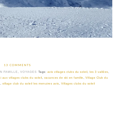
13 COMMENTS
N FAMILLE
,
VOYAGES
Tags:
avis villages clubs du soleil
,
les 3 vallées
,
 aux villages clubs du soleil
,
vacances de ski en famille
,
Village Club du
s
,
village club du soleil les menuires avis
,
Villages clubs du soleil