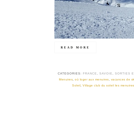
READ MORE
CATEGORIES:
FRANCE
,
SAVOIE
,
SORTIES E
Menuires
,
où loger aux menuires
,
vacances de ski
Soleil
,
Village club du soleil les menuire