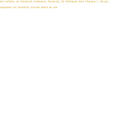
nt refaire un fauteuil
,
emmaus
,
fauteuil
,
Je fabrique des choses !
,
récup'
,
etapisser un fauteuil
,
trouvé dans la rue