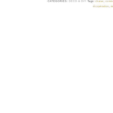
CATEGORIES:
DÉCO & DIY
Tags:
chaise
,
comme
récupération
,
r