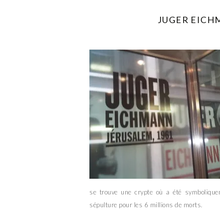
JUGER EICH
se trouve une crypte où a été symboliqueme
sépulture pour les 6 millions de morts.