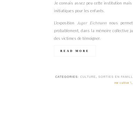
Je connais assez peu cette institution mais 
initiatiques pour les enfants.
L’exposition
Juger Eichmann
nous permet 
probablement, dans la mémoire collective j
des victimes de témoigner.
READ MORE
CATEGORIES:
CULTURE
,
SORTIES EN FAMIL
me cultive !