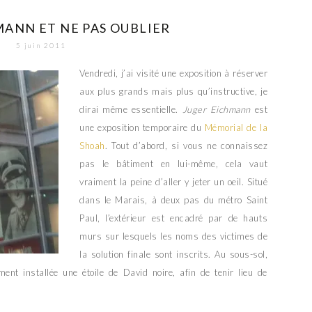
MANN ET NE PAS OUBLIER
5 juin 2011
Vendredi, j’ai visité une exposition à réserver
aux plus grands mais plus qu’instructive, je
dirai même essentielle.
Juger Eichmann
est
une exposition temporaire du
Mémorial de la
Shoah
. Tout d’abord, si vous ne connaissez
pas le bâtiment en lui-même, cela vaut
vraiment la peine d’aller y jeter un oeil. Situé
dans le Marais, à deux pas du métro Saint
Paul, l’extérieur est encadré par de hauts
murs sur lesquels les noms des victimes de
la solution finale sont inscrits. Au sous-sol,
nt installée une étoile de David noire, afin de tenir lieu de