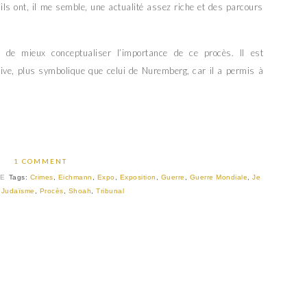
ils ont, il me semble, une actualité assez riche et des parcours
de mieux conceptualiser l’importance de ce procès. Il est
uive, plus symbolique que celui de Nuremberg, car il a permis à
1 COMMENT
LE
Tags:
Crimes
,
Eichmann
,
Expo
,
Exposition
,
Guerre
,
Guerre Mondiale
,
Je
,
Judaïsme
,
Procès
,
Shoah
,
Tribunal