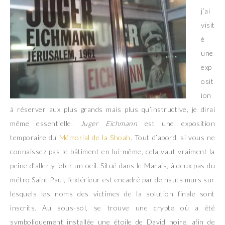
j’ai
visit
é
une
exp
osit
ion
à réserver aux plus grands mais plus qu’instructive, je dirai
même essentielle.
Juger Eichmann
est une exposition
temporaire du
Mémorial de la Shoah
. Tout d’abord, si vous ne
connaissez pas le bâtiment en lui-même, cela vaut vraiment la
peine d’aller y jeter un oeil. Situé dans le Marais, à deux pas du
métro Saint Paul, l’extérieur est encadré par de hauts murs sur
lesquels les noms des victimes de la solution finale sont
inscrits. Au sous-sol, se trouve une crypte où a été
symboliquement installée une étoile de David noire, afin de