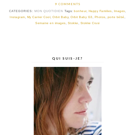
9 COMMENTS
CATEGORIES:
MON QUOTIDIEN
Tags:
bonheur
,
Happy Families
,
Images
,
Instagram
,
My Carrier Cool
,
Orbit Baby
,
Orbit Baby G3
,
Photos
,
porte bébé
,
Semaine en images
,
Stokke
,
Stokke Crusi
QUI SUIS-JE?