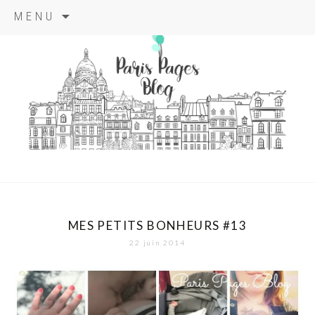
Aller
MENU
au
contenu
principal
paris pages
blog
MES PETITS BONHEURS #13
22 juin 2014