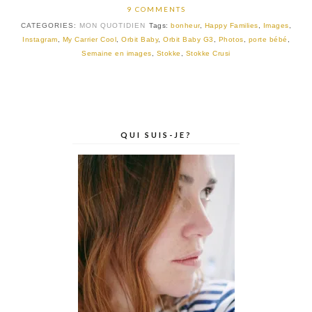
9 COMMENTS
CATEGORIES:
MON QUOTIDIEN
Tags:
bonheur
,
Happy Families
,
Images
,
Instagram
,
My Carrier Cool
,
Orbit Baby
,
Orbit Baby G3
,
Photos
,
porte bébé
,
Semaine en images
,
Stokke
,
Stokke Crusi
QUI SUIS-JE?