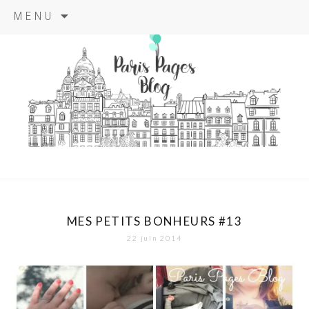
Aller
MENU
au
contenu
principal
paris pages
blog
MES PETITS BONHEURS #13
22 juin 2014