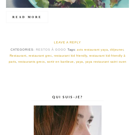
READ MORE
LEAVE A REPLY
CATEGORIES:
RESTOS À GOGO
Tags:
avis restaurant yaya
,
déjeuner
,
Restaurant
,
restaurant grec
,
restaurant kid friendly
,
restaurant kid-friendly à
paris
,
restaurants grecs
,
sortir en banlieue
,
yaya
,
yaya restaurant saint ouen
QUI SUIS-JE?