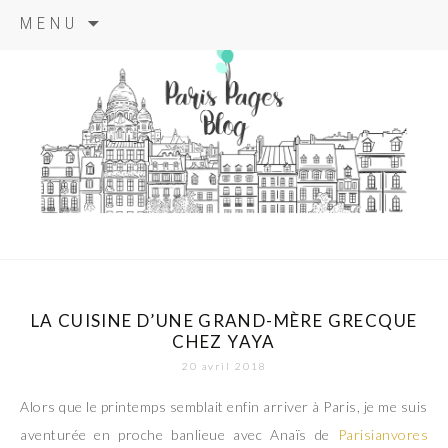
Aller
MENU
au
contenu
principal
paris pages
blog
LA CUISINE D’UNE GRAND-MÈRE GRECQUE
CHEZ YAYA
20 avril 2018
Alors que le printemps semblait enfin arriver à Paris, je me suis
aventurée en proche banlieue avec Anaïs de
Parisianvores