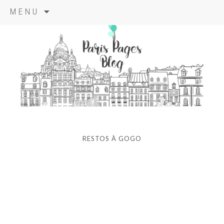
Aller
MENU
au
contenu
principal
paris pages
blog
RESTOS À GOGO