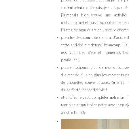
propre salle de sport. Je n’ai jamais p
« m’entretenir ». Depuis, je suis pass
j’aimerais bien trouvé une activit
mollassonne) et pas trop coûteuse. Je n
Pilates de mon quartier… bref, je cherch
prendre des cours de dessin. J’adore d
cette activité me détend beaucoup. J’a
nos vacances d’été et j’aimerais be
pratiquer !
passer toujours plus de moments avec 
d’aimer de plus en plus les moments pa
de chouettes conversations. Si elles 
d’une fierté indescriptible !
et si Dieu le veut, compléter notre fam
terribles et multiplier notre amour en 
à notre famille