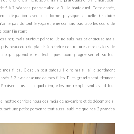
articulièrement aimé le sport mais je pratiquais énormément pour
é de 5 à 7 séances par semaine…à 0… la honte quoi. Cette année,
é en adéquation avec ma forme physique actuelle (traduire
’aime pas du tout le yoga et je ne connais pas trop les cours de
e pour l’instant.
essiner, mais surtout peindre. Je ne suis pas talentueuse mais
i pris beaucoup de plaisir à peindre des natures mortes lors de
aucoup apprendre les techniques pour progresser et surtout
mes filles. C’est un peu bateau à dire mais j’ai le sentiment
ssés à 2 avec chacune de mes filles. Elles grandissent, tiennent
m’épuisent aussi au quotidien, elles me remplissent avant tout
ille, mettre derrière nous ces mois de novembre et de décembre si
ajoutant une petite personne tout aussi sublime que nos 2 grandes