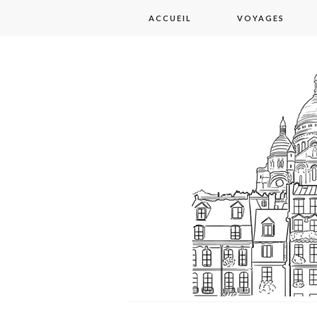
Aller
ACCUEIL
VOYAGES
au
contenu
principal
paris 