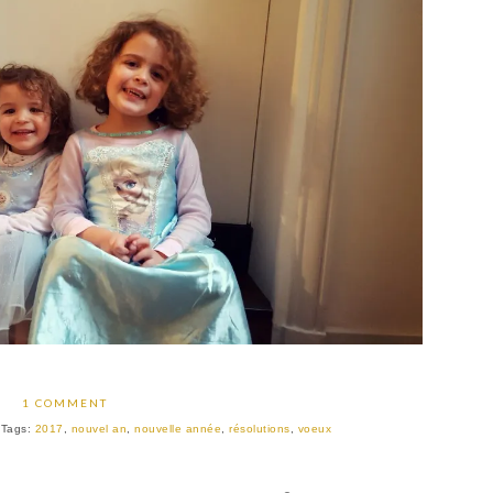
1 COMMENT
Tags:
2017
,
nouvel an
,
nouvelle année
,
résolutions
,
voeux