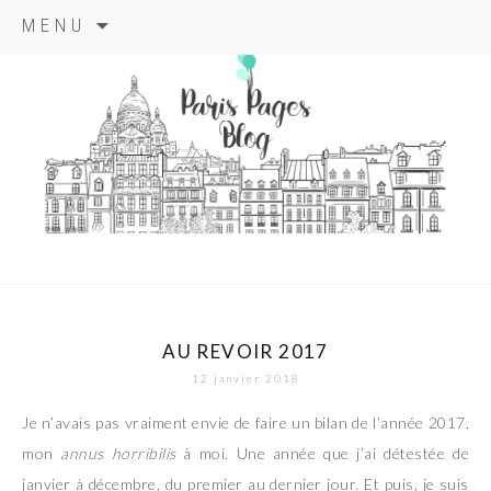
Aller
MENU
au
contenu
principal
paris pages
blog
AU REVOIR 2017
12 janvier 2018
Je n’avais pas vraiment envie de faire un bilan de l’année 2017,
mon
annus horribilis
à moi. Une année que j’ai détestée de
janvier à décembre, du premier au dernier jour. Et puis, je suis