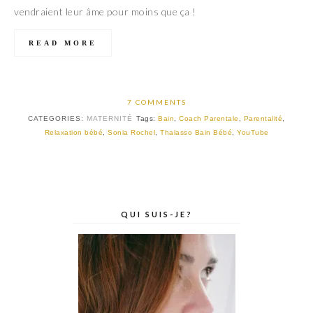
vendraient leur âme pour moins que ça !
READ MORE
7 COMMENTS
CATEGORIES:
MATERNITÉ
Tags:
Bain
,
Coach Parentale
,
Parentalité
,
Relaxation bébé
,
Sonia Rochel
,
Thalasso Bain Bébé
,
YouTube
QUI SUIS-JE?