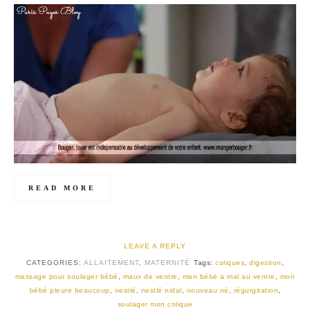
READ MORE
LEAVE A REPLY
CATEGORIES:
ALLAITEMENT
,
MATERNITÉ
Tags:
coliques
,
digestion
,
massage pour soulager bébé
,
maux de ventre
,
mon bébé a mal au ventre
,
mon
bébé pleure beaucoup
,
nestlé
,
nestlé nidal
,
nouveau né
,
régurgitation
,
soulager mon colique